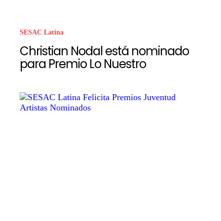
SESAC Latina
Christian Nodal está nominado
para Premio Lo Nuestro